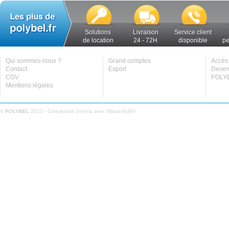
Solutions
Livraison
Service client
de location
24 - 72H
disponible
pe
Qui sommes-nous ?
Grand comptes
Accès 
Contact
Export
Deveni
CGV
POLYB
Mentions légales
©
POLYBEL
2013 - Conception
2exVia
avec
MasterEdit
©