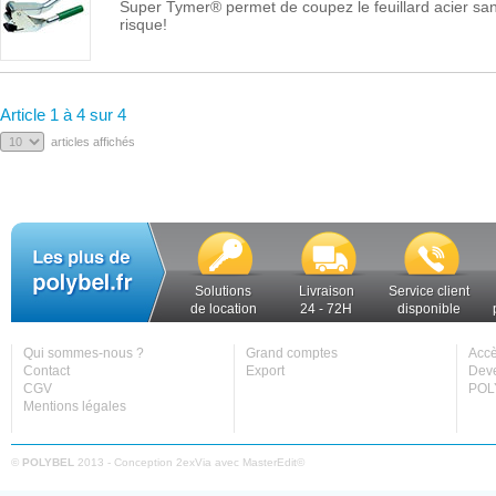
Super Tymer® permet de coupez le feuillard acier sans
risque!
Article 1 à 4 sur 4
articles affichés
Solutions
Livraison
Service client
de location
24 - 72H
disponible
Qui sommes-nous ?
Grand comptes
Accè
Contact
Export
Deve
CGV
POL
Mentions légales
©
POLYBEL
2013 - Conception
2exVia
avec
MasterEdit
©