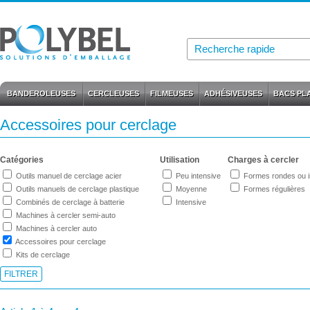
BANDEROLEUSES
CERCLEUSES
FILMEUSES
ADHÉSIVEUSES
BACS PL
Accessoires pour cerclage
Catégories
Utilisation
Charges à cercler
Outils manuel de cerclage acier
Peu intensive
Formes rondes ou i
Outils manuels de cerclage plastique
Moyenne
Formes régulières
Combinés de cerclage à batterie
Intensive
Machines à cercler semi-auto
Machines à cercler auto
Accessoires pour cerclage
Kits de cerclage