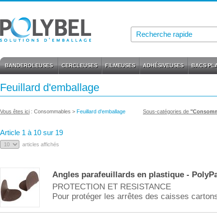
BANDEROLEUSES
CERCLEUSES
FILMEUSES
ADHÉSIVEUSES
BACS PL
Feuillard d'emballage
Vous êtes ici
:
Consommables
>
Feuillard d'emballage
Sous-catégories de
"Consomm
Article 1 à 10 sur 19
articles affichés
Angles parafeuillards en plastique - Poly
PROTECTION ET RESISTANCE
Pour protéger les arrêtes des caisses carton