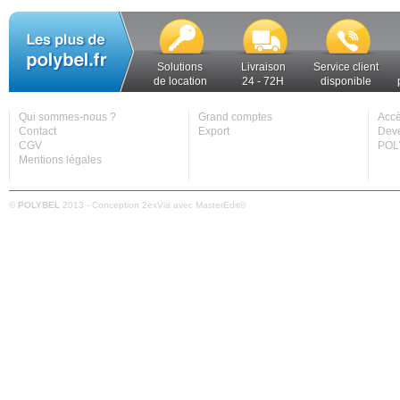
Solutions
Livraison
Service client
de location
24 - 72H
disponible
Qui sommes-nous ?
Grand comptes
Accè
Contact
Export
Deve
CGV
POL
Mentions légales
©
POLYBEL
2013 - Conception
2exVia
avec
MasterEdit
©