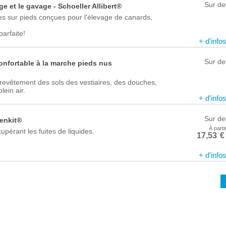
Sur de
ge et le gavage - Schoeller Allibert®
res sur pieds conçues pour l'élevage de canards,
arfaite!
+ d'info
Sur de
confortable à la marche pieds nus
e revêtement des sols des vestiaires, des douches,
lein air.
+ d'info
Sur de
tenkit®
À parti
upérant les fuites de liquides.
17,53
€
+ d'info