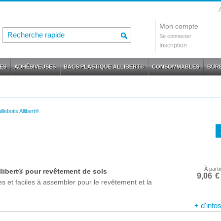
Mon compte
Se connecter
Inscription
ES
ADHÉSIVEUSES
BACS PLASTIQUE ALLIBERT®
CONSOMMABLES
BURE
illebotis Allibert®
À parti
llibert® pour revêtement de sols
9,06
€
res et faciles à assembler pour le revêtement et la
+ d'info