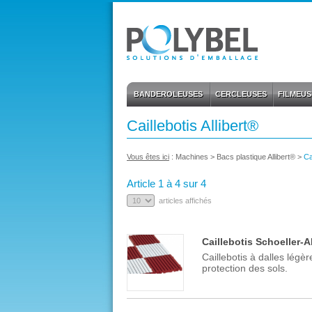
BANDEROLEUSES
CERCLEUSES
FILMEUS
Caillebotis Allibert®
Vous êtes ici
:
Machines
>
Bacs plastique Allibert®
>
Ca
Article 1 à 4 sur 4
articles affichés
Caillebotis Schoeller-A
Caillebotis à dalles légè
protection des sols.