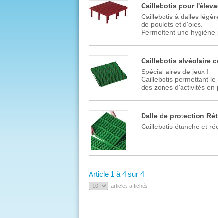
Caillebotis pour l'éleva
Caillebotis à dalles légè
de poulets et d'oies.
Permettent une hygiène p
Caillebotis alvéolaire 
Spécial aires de jeux !
Caillebotis permettant l
des zones d'activités en p
Dalle de protection Ré
Caillebotis étanche et réc
Article 1 à 4 sur 4
articles affichés