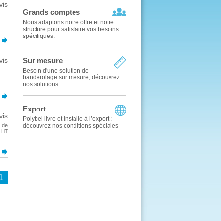
vis
Grands comptes
Nous adaptons notre offre et notre
structure pour satisfaire vos besoins
spécifiques.
s
vis
Sur mesure
Besoin d'une solution de
banderolage sur mesure, découvrez
nos solutions.
s
Export
vis
Polybel livre et installe à l’export :
r de
découvrez nos conditions spéciales
HT
s
1