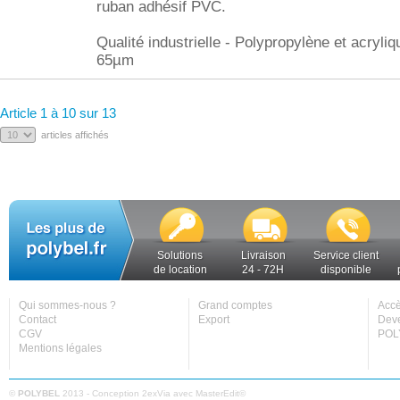
ruban adhésif PVC.
Qualité industrielle - Polypropylène et acryliq
65µm
Article 1 à 10 sur 13
articles affichés
Solutions
Livraison
Service client
de location
24 - 72H
disponible
Qui sommes-nous ?
Grand comptes
Accè
Contact
Export
Deve
CGV
POL
Mentions légales
©
POLYBEL
2013 - Conception
2exVia
avec
MasterEdit
©