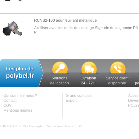
RCNS2-100 pour feuillard métallique
A utiliser avec les outils de cerclage Signode de la gamme PN
P
Solutions
Livraison
Service client
de location
24 - 72H
disponible
pe
Qui sommes-nous ?
Grand comptes
Accès 
Contact
Export
Deveni
CGV
POLYB
Mentions légales
©
POLYBEL
2013 - Conception
2exVia
avec
MasterEdit
©