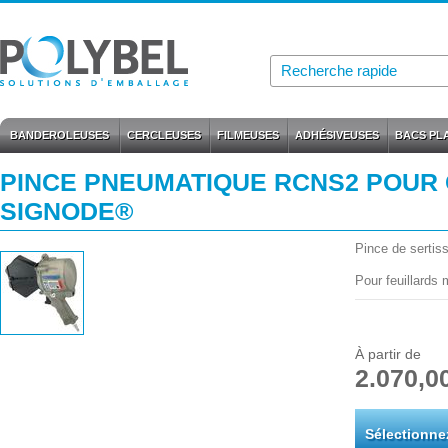
BANDEROLEUSES
CERCLEUSES
FILMEUSES
ADHÉSIVEUSES
BACS PL
PINCE PNEUMATIQUE RCNS2 POUR 
SIGNODE®
Pince de sertis
Pour feuillards
À partir de
2.070,0
Sélectionne